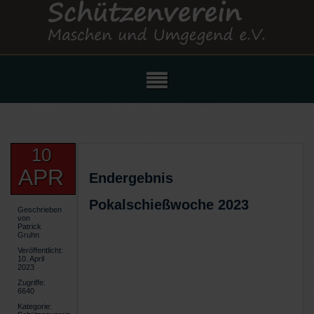
10
APR
Endergebnis
Pokalschießwoche 2023
Geschrieben
von
Patrick
Gruhn
Veröffentlicht:
10. April
2023
Zugriffe:
6640
Kategorie: