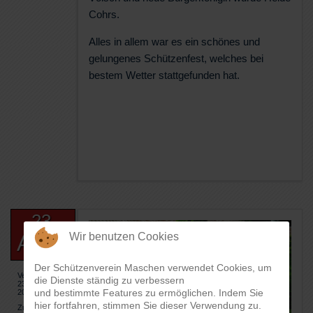
Cohrs.
Alles in allem war es ein schönes und
gelungenes Schützenfest, welches bei
bestem Wetter stattgefunden hat.
23
Wir benutzen Cookies
AUG
Der Schützenverein Maschen verwendet Cookies, um
Veröffentlicht:
die Dienste ständig zu verbessern
23. August
und bestimmte Features zu ermöglichen. Indem Sie
2022
hier fortfahren, stimmen Sie dieser Verwendung zu.
Zugriffe: