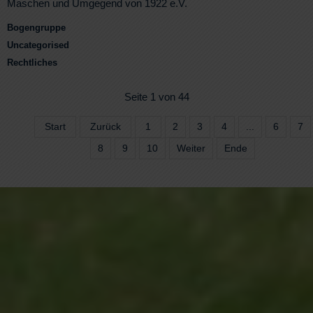
Maschen und Umgegend von 1922 e.V.
Bogengruppe
Uncategorised
Rechtliches
Seite 1 von 44
Start
Zurück
1
2
3
4
...
6
7
8
9
10
Weiter
Ende