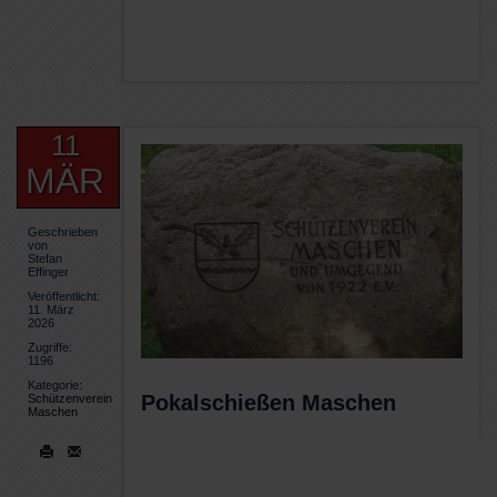
11
MÄR
Geschrieben
von
Stefan
Effinger
Veröffentlicht:
11. März
2026
Zugriffe:
1196
Kategorie:
Pokalschießen Maschen
Schützenverein
Maschen