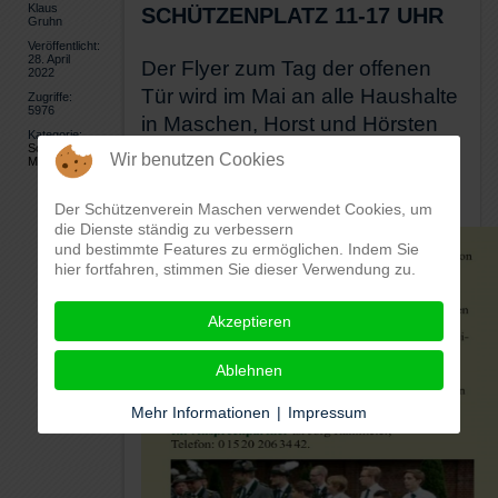
Klaus
SCHÜTZENPLATZ 11-17 UHR
Gruhn
Veröffentlicht:
28. April
Der Flyer zum Tag der offenen
2022
Tür wird im Mai an alle Haushalte
Zugriffe:
5976
in Maschen, Horst und Hörsten
Kategorie:
verteilt
Schützenverein
Wir benutzen Cookies
Maschen
Der Schützenverein Maschen verwendet Cookies, um
die Dienste ständig zu verbessern
und bestimmte Features zu ermöglichen. Indem Sie
hier fortfahren, stimmen Sie dieser Verwendung zu.
Akzeptieren
Ablehnen
Mehr Informationen
|
Impressum