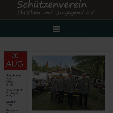
20
AUG
Geschrieben
von
Klaus
Gruhn
Veröffentlicht:
20. August
2022
Zugriffe:
7463
Kategorie: