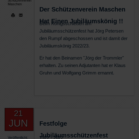
Schützenverein
Maschen
Der Schützenverein Maschen
Hat Einen Jubiläumskönig !!
Beim Königsschießen am
Jubiläumsschützenfest hat Jörg Petersen
den Rumpf abgeschossen und ist damit der
Jubiläumskönig 2022/23.
Er hat den Beinamen "Jörg der Trommler"
erhalten. Zu seinen Adjutanten hat er Klaus
Gruhn und Wolfgang Grimm ernannt.
21
JUN
Festfolge
Jubiläumsschützenfest
1922 - 2022
Veröffentlicht: