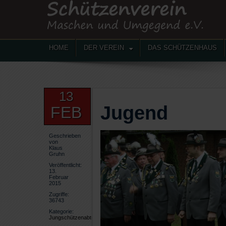
HOME
DER VEREIN
DAS SCHÜTZENHAUS
13
Jugend
FEB
Geschrieben
von
Klaus
Gruhn
Veröffentlicht:
13.
Februar
2015
Zugriffe:
36743
Kategorie:
Jungschützenabteilung