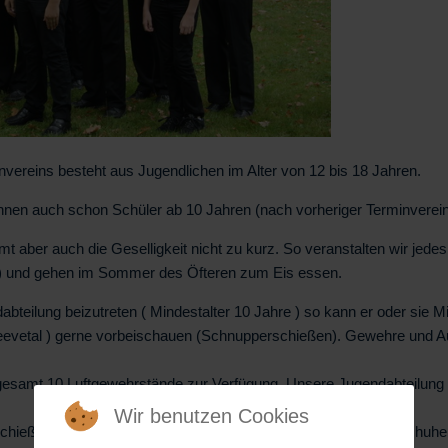
vereins besteht aus Jugendlichen im Alter von 12 bis 18 Jahren.
nen auch schon Schüler ab 10 Jahren (nach vorheriger Terminverein
 aber auch die Geselligkeit nicht zu kurz. So veranstalten wir jed
rk) und gehen im Sommer des Öfteren zum Eis essen.
teilung beizutreten ( Mindestalter 10 Jahre ) so kann er oder sie 
vetal ) gerne vorbeischauen (Schnupperschießen). Gewehre und Au
esamt 10 Luftgewehrstände zur Verfügung. Unsere Jugendabteilung 
Wir benutzen Cookies
chießhosen, Schießschuhe, Schießjacken sowie Schießhandschuhe 