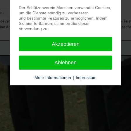
Der Schützenverein Maschen verwendet Cookies,
um die Dienste ständig zu verbessern
ck
1
2
3
Weiter
Ende
und bestimmte Features zu ermöglichen. Indem
iebsversammlungen angemietet werden. Ansprechpartner Schützenhaus - Tele
Sie hier fortfahren, stimmen Sie dieser
ine Adressen für schuetzenverein-maschen.de: www.schuetzenverein-masch
Verwendung zu.
Akzeptieren
Ablehnen
Mehr Informationen
|
Impressum