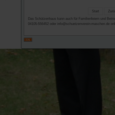
Start
Zurü
Das Schützenhaus kann auch für Familienfeiern und Betr
04105-556452 oder info@schuetzenverein-maschen.de onl