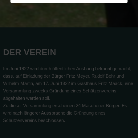
DER VEREIN
Im Juni 1922 wird durch öffentlichen Aushang bekannt gemacht,
dass, auf Einladung der Bürger Fritz Meyer, Rudolf Behr und
Wilhelm Martin, am 17. Juni 1922 im Gasthaus Fritz Maack, eine
Versammlung zwecks Gründung eines Schützenvereins
abgehalten werden soll.
Zu dieser Versammlung erscheinen 24 Maschener Bürger. Es
wird nach längerer Aussprache die Gründung eines
Schützenvereins beschlossen.