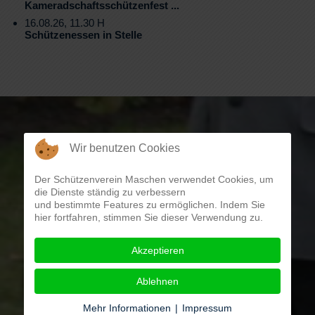
Kameradschaftsschützenfest ...
16.08.26, 11.30 H
Schützenessen in Stelle
Wir benutzen Cookies
Der Schützenverein Maschen verwendet Cookies, um
die Dienste ständig zu verbessern
und bestimmte Features zu ermöglichen. Indem Sie
hier fortfahren, stimmen Sie dieser Verwendung zu.
Akzeptieren
Ablehnen
Mehr Informationen
|
Impressum