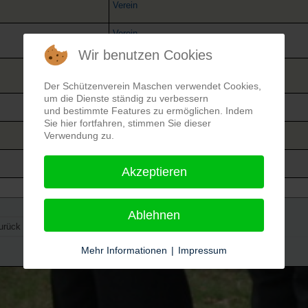
Verein
Verein
Wir benutzen Cookies
Verein
Der Schützenverein Maschen verwendet Cookies,
um die Dienste ständig zu verbessern
Verein
und bestimmte Features zu ermöglichen. Indem
Sie hier fortfahren, stimmen Sie dieser
Verein
Verwendung zu.
Verein
Akzeptieren
Ablehnen
urück
1
2
Weiter
Ende
Mehr Informationen
|
Impressum