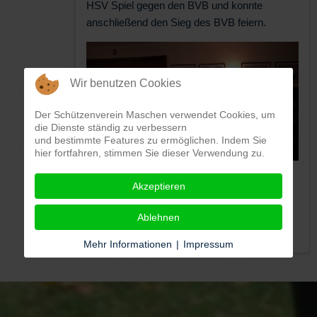
HSV Spiel gegen den BVB und konnte
anschließend den Sieg des BVB feiern.
Wir benutzen Cookies
Der Schützenverein Maschen verwendet Cookies, um
die Dienste ständig zu verbessern
und bestimmte Features zu ermöglichen. Indem Sie
hier fortfahren, stimmen Sie dieser Verwendung zu.
Ein Dank geht auch an den Koch, denn das
Akzeptieren
Essen war lecker und hat gut geschmeckt.
Ablehnen
Mehr Informationen
|
Impressum