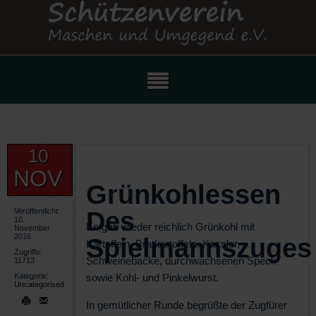
10
NOV
Grünkohlessen
Veröffentlicht:
Des
10.
Es gab wieder reichlich Grünkohl mit
November
2016
Spielmannszuges
Kartoffeln, Bratkartoffeln, Kassler,
Zugriffe:
Schweinebacke, durchwachsenen Speck
11713
Kategorie:
sowie Kohl- und Pinkelwurst.
Uncategorised
In gemütlicher Runde begrüßte der Zugfürer