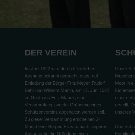
DER VEREIN
SCH
Im Juni 1922 wird durch öffentlichen
Unser Sch
Aushang bekannt gemacht, dass, auf
Maschene
Einladung der Bürger Fritz Meyer, Rudolf
Moor in e
Behr und Wilhelm Martin, am 17. Juni 1922
Eichenbes
im Gasthaus Fritz Maack, eine
einem erhe
Versammlung zwecks Gründung eines
erstellt. 
Schützenvereins abgehalten werden soll.
unseres V
Zu dieser Versammlung erscheinen 24
Maschener Bürger. Es wird nach längerer
Das Schüt
Aussprache die Gründung eines
Familienf