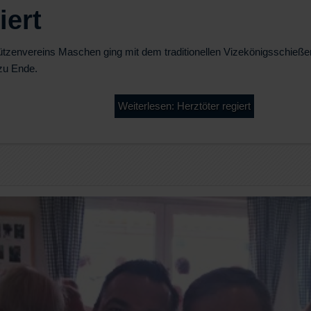
iert
ützenvereins Maschen ging mit dem traditionellen Vizekönigsschie
zu Ende.
Weiterlesen: Herztöter regiert