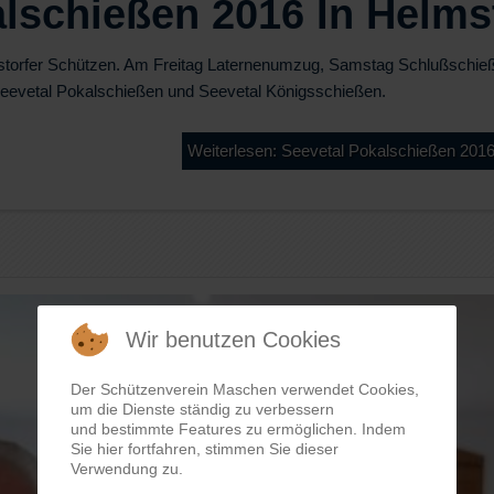
lschießen 2016 In Helms
storfer Schützen. Am Freitag Laternenumzug, Samstag Schlußschie
Seevetal Pokalschießen und Seevetal Königsschießen.
Weiterlesen: Seevetal Pokalschießen 2016
Wir benutzen Cookies
Der Schützenverein Maschen verwendet Cookies,
um die Dienste ständig zu verbessern
und bestimmte Features zu ermöglichen. Indem
Sie hier fortfahren, stimmen Sie dieser
Verwendung zu.