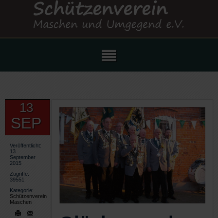
13
SEP
Veröffentlicht:
13.
September
2015
Zugriffe:
39551
Kategorie:
Schützenverein
Maschen