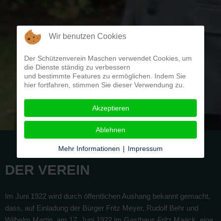
Wir benutzen Cookies
Der Schützenverein Maschen verwendet Cookies, um
die Dienste ständig zu verbessern
und bestimmte Features zu ermöglichen. Indem Sie
hier fortfahren, stimmen Sie dieser Verwendung zu.
Akzeptieren
Ablehnen
Mehr Informationen
|
Impressum
DER VEREIN
Im Juni 1922 wird durch öffentlichen Aushang bekannt gemacht,
dass, auf Einladung der Bürger Fritz Meyer, Rudolf Behr und
Wilhelm Martin, am 17. Juni 1922 im Gasthaus Fritz Maack, eine