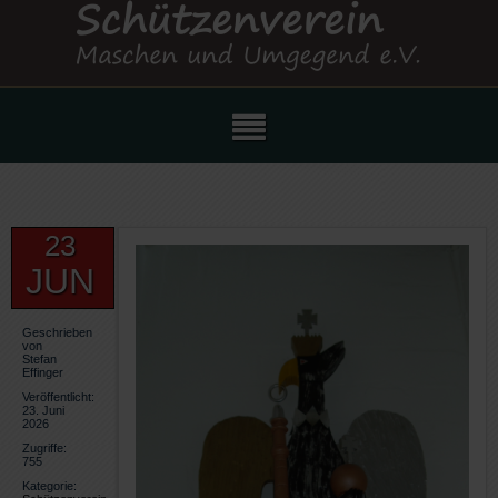
23
JUN
Geschrieben
von
Stefan
Effinger
Veröffentlicht:
23. Juni
2026
Zugriffe:
755
Kategorie: