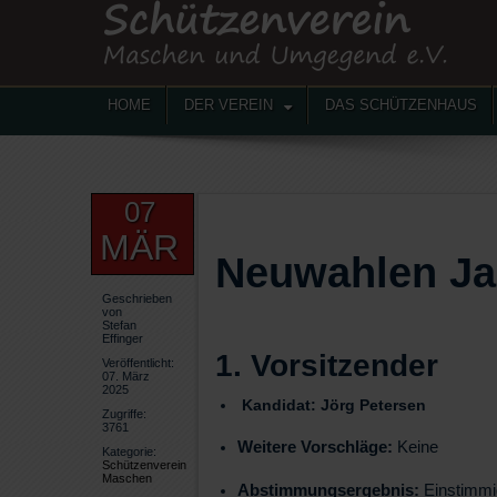
HOME
DER VEREIN
DAS SCHÜTZENHAUS
07
MÄR
Neuwahlen J
Geschrieben
von
Stefan
Effinger
1. Vorsitzender
Veröffentlicht:
07. März
2025
Kandidat:
Jörg Petersen
Zugriffe:
3761
Weitere Vorschläge:
Keine
Kategorie:
Schützenverein
Maschen
Abstimmungsergebnis:
Einstimmi