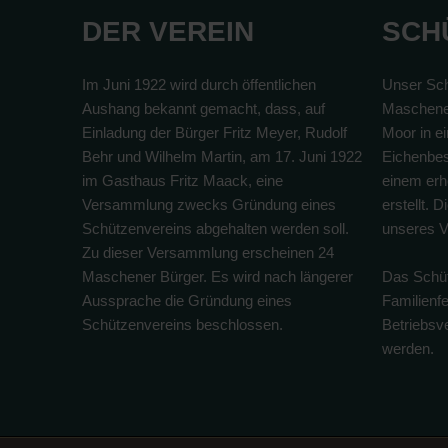
DER VEREIN
SCH
Im Juni 1922 wird durch öffentlichen
Unser Sch
Aushang bekannt gemacht, dass, auf
Maschene
Einladung der Bürger Fritz Meyer, Rudolf
Moor in e
Behr und Wilhelm Martin, am 17. Juni 1922
Eichenbes
im Gasthaus Fritz Maack, eine
einem erhe
Versammlung zwecks Gründung eines
erstellt. 
Schützenvereins abgehalten werden soll.
unseres V
Zu dieser Versammlung erscheinen 24
Maschener Bürger. Es wird nach längerer
Das Schüt
Aussprache die Gründung eines
Familienf
Schützenvereins beschlossen.
Betriebs
werden.