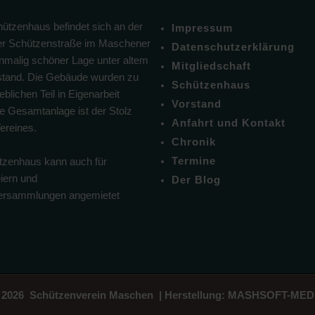
ützenhaus befindet sich an der
Impressum
r Schützenstraße im Maschener
Datenschutzerklärung
inmalig schöner Lage unter altem
Mitgliedschaft
tand. Die Gebäude wurden zu
Schützenhaus
blichen Teil in Eigenarbeit
Vorstand
Die Gesamtanlage ist der Stolz
Anfahrt und Kontakt
ereines.
Chronik
Termine
zenhaus kann auch für
eiern und
Der Blog
versammlungen angemietet
 2026 Schützenverein Maschen | Herstellung:
MASHSOFT-MED