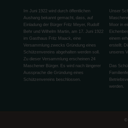
Im Juni 1922 wird durch öffentlichen
Unser Sch
Aushang bekannt gemacht, dass, auf
Maschene
Einladung der Bürger Fritz Meyer, Rudolf
Moor in e
Behr und Wilhelm Martin, am 17. Juni 1922
Eichenbes
im Gasthaus Fritz Maack, eine
einem erhe
Versammlung zwecks Gründung eines
erstellt. 
Schützenvereins abgehalten werden soll.
unseres V
Zu dieser Versammlung erscheinen 24
Maschener Bürger. Es wird nach längerer
Das Schüt
Aussprache die Gründung eines
Familienf
Schützenvereins beschlossen.
Betriebs
werden.
©