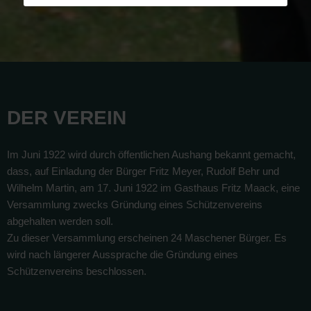
DER VEREIN
Im Juni 1922 wird durch öffentlichen Aushang bekannt gemacht,
dass, auf Einladung der Bürger Fritz Meyer, Rudolf Behr und
Wilhelm Martin, am 17. Juni 1922 im Gasthaus Fritz Maack, eine
Versammlung zwecks Gründung eines Schützenvereins
abgehalten werden soll.
Zu dieser Versammlung erscheinen 24 Maschener Bürger. Es
wird nach längerer Aussprache die Gründung eines
Schützenvereins beschlossen.