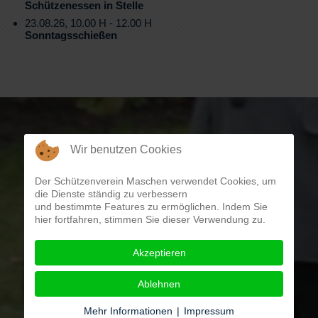
Schützenessen in Stelle
23.08.26, 10.00 H - 12.00 H
Sonntagsschießen
Wir benutzen Cookies
Der Schützenverein Maschen verwendet Cookies, um
die Dienste ständig zu verbessern
und bestimmte Features zu ermöglichen. Indem Sie
hier fortfahren, stimmen Sie dieser Verwendung zu.
Akzeptieren
Ablehnen
Mehr Informationen
|
Impressum