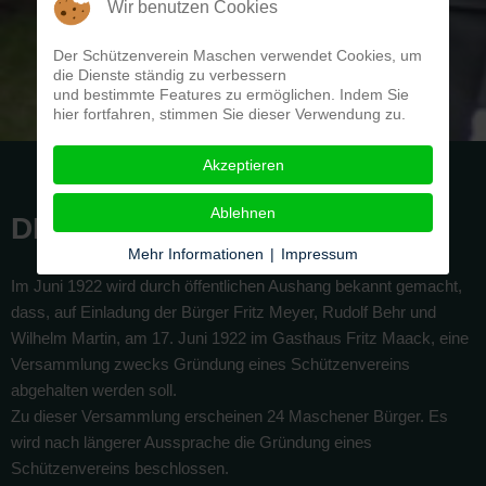
Wir benutzen Cookies
Der Schützenverein Maschen verwendet Cookies, um
die Dienste ständig zu verbessern
und bestimmte Features zu ermöglichen. Indem Sie
hier fortfahren, stimmen Sie dieser Verwendung zu.
Akzeptieren
Ablehnen
DER VEREIN
Mehr Informationen
|
Impressum
Im Juni 1922 wird durch öffentlichen Aushang bekannt gemacht,
dass, auf Einladung der Bürger Fritz Meyer, Rudolf Behr und
Wilhelm Martin, am 17. Juni 1922 im Gasthaus Fritz Maack, eine
Versammlung zwecks Gründung eines Schützenvereins
abgehalten werden soll.
Zu dieser Versammlung erscheinen 24 Maschener Bürger. Es
wird nach längerer Aussprache die Gründung eines
Schützenvereins beschlossen.