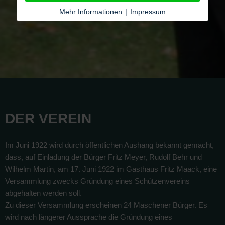
Mehr Informationen
|
Impressum
DER VEREIN
Im Juni 1922 wird durch öffentlichen Aushang bekannt gemacht,
dass, auf Einladung der Bürger Fritz Meyer, Rudolf Behr und
Wilhelm Martin, am 17. Juni 1922 im Gasthaus Fritz Maack, eine
Versammlung zwecks Gründung eines Schützenvereins
abgehalten werden soll.
Zu dieser Versammlung erscheinen 24 Maschener Bürger. Es
wird nach längerer Aussprache die Gründung eines