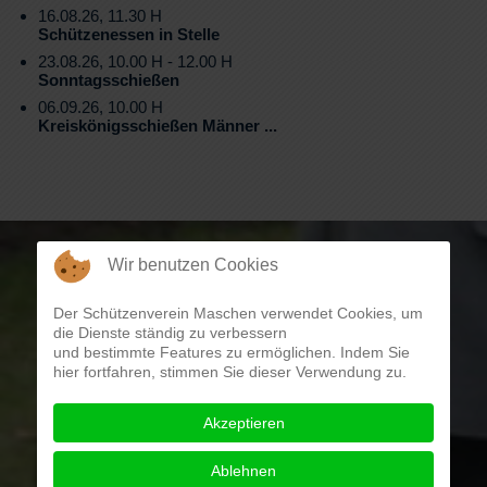
16.08.26, 11.30 H
Schützenessen in Stelle
23.08.26, 10.00 H - 12.00 H
Sonntagsschießen
06.09.26, 10.00 H
Kreiskönigsschießen Männer ...
Wir benutzen Cookies
Der Schützenverein Maschen verwendet Cookies, um
die Dienste ständig zu verbessern
und bestimmte Features zu ermöglichen. Indem Sie
hier fortfahren, stimmen Sie dieser Verwendung zu.
Akzeptieren
Ablehnen